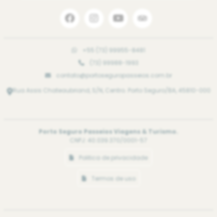
+55 (73) 99955-8481
(73) 99988-1993
contato@portoseguropasseios.com.br
Rua Assis Chateaubriand, S/N, Centro. Porto Seguro/BA, 45810-000
Porto Seguro Passeios Viagens & Turismo.
CNPJ: 40.039.370/0001-57
Politica de privacidade
Termos de uso