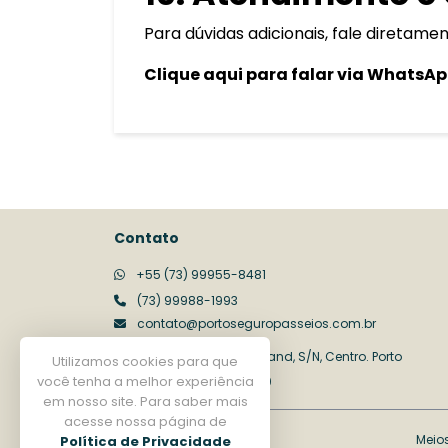
Para dúvidas adicionais, fale diretam
Clique aqui para falar via WhatsA
Contato
+55 (73) 99955-8481
(73) 99988-1993
contato@portoseguropasseios.com.br
Rua Assis Chateaubriand, S/N, Centro. Porto
Utilizamos cookies para que
você tenha a melhor experiência
Seguro/BA, 45810-000
em nosso site. Para saber mais
acesse nossa página de
Aceitamos os cartões
Meio
Política de Privacidade