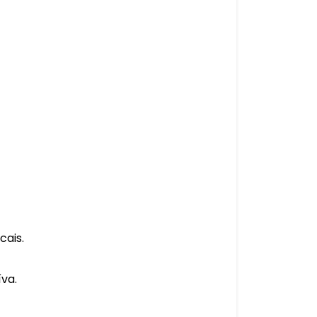
cais.
va.