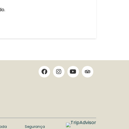
do.
cada
Segurança