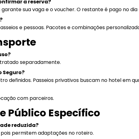
confirmar a reserva?
 garante sua vaga e o voucher. O restante é pago no dia 
?
passeios e pessoas. Pacotes e combinações personalizad
ansporte
uso?
ontratado separadamente.
to Seguro?
o definidos. Passeios privativos buscam no hotel em qua
locação com parceiros.
 e Público Específico
dade reduzida?
, pois permitem adaptações no roteiro.