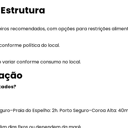
 Estrutura
iros recomendados, com opções para restrições aliment
conforme política do local.
o variar conforme consumo no local.
ração
stados?
guro–Praia do Espelho: 2h. Porto Seguro–Coroa Alta: 40m
 têm dias fixos ou dependem da maré.