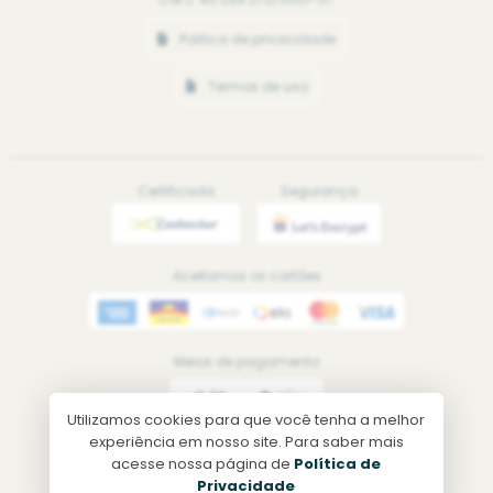
Politica de privacidade
Termos de uso
Certificada
Segurança
Aceitamos os cartões
Meios de pagamento
Utilizamos cookies para que você tenha a melhor
experiência em nosso site. Para saber mais
acesse nossa página de
Política de
Privacidade